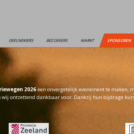
DEELNEMERS
BEZOEKERS
MARKT
SPONSOREN
riewegen 2026
een onvergetelijk evenement te maken, m
n wij ontzettend dankbaar voor. Dankzij hun bijdrage kun