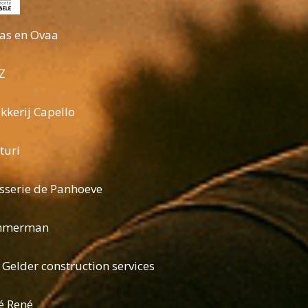
as en Ovaa
Z
kkerij Capello
turi
sserie de Panhoeve
mmerman
 Gelder construction services
é René