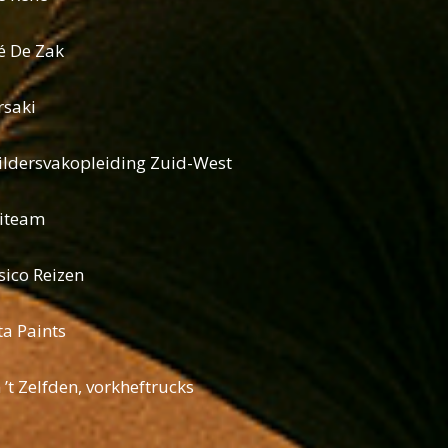
é De Zak
saki
ildersvakopleiding Zuid-West
iteam
ico Reizen
ta Paints
 ’t Zelfden, vorkheftrucks