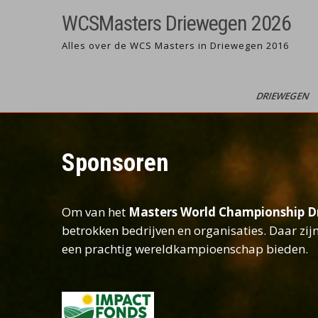
Ga
WCSMasters Driewegen 2026
naar
de
Alles over de WCS Masters in Driewegen 2016
inhoud
DRIEWEGEN
Sponsoren
Om van het
Masters World Championship D
betrokken bedrijven en organisaties. Daar zij
een prachtig wereldkampioenschap bieden.