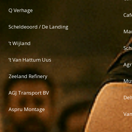
Q Verhage
Caf
Scheldeoord / De Landing
Mar
’t Wijland
Sch
’t Van Hattum Uus
Agr
Zeeland Refinery
Mus
AGJ Transport BV
Del
Aspru Montage
Van