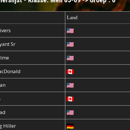
erslijst - Klasse: Men 65-69 -> Groep : 6
Land
ivers
yant Sr
elme
acDonald
yan
s
ad
 Hiller