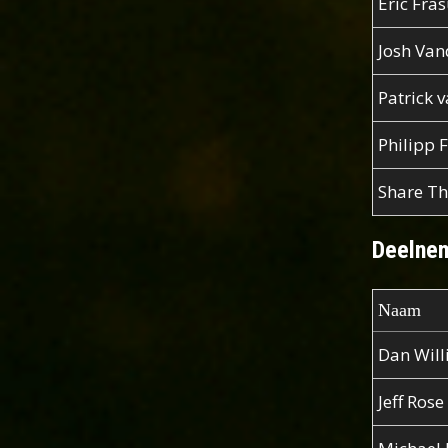
Eric Fra
Josh Van
Patrick 
Philipp 
Share T
Deelnem
Naam
Dan Wil
Jeff Rose