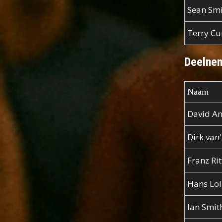
Sean Sm
Terry C
Deelnem
Naam
David A
Dirk van'
Franz Rit
Hans Lo
Ian Smit