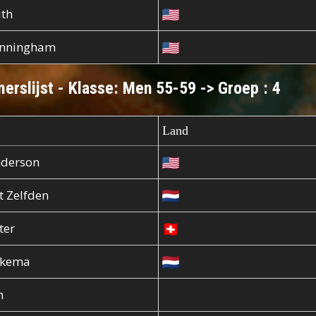
ith
unningham
erslijst - Klasse: Men 55-59 -> Groep : 4
Land
nderson
t Zelfden
ter
lkema
h