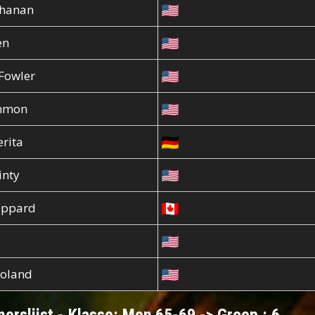
chanan
en
Fowler
mmon
rita
inty
eppard
Toland