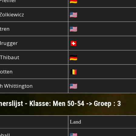
feiffer
Zolkiewicz
tren
Brugger
Thibaut
otten
h Whittington
erslijst - Klasse: Men 50-54 -> Groep : 3
Land
hall