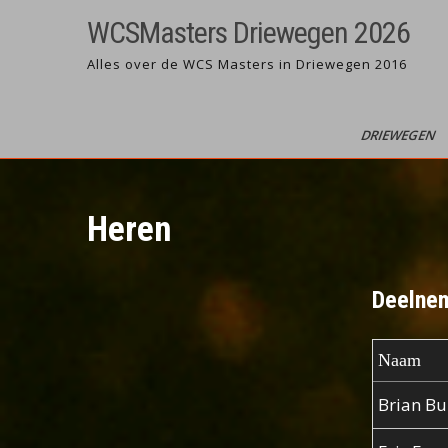
Ga
WCSMasters Driewegen 2026
naar
de
Alles over de WCS Masters in Driewegen 2016
inhoud
DRIEWEGEN
Heren
Deelnem
Naam
Brian Bu