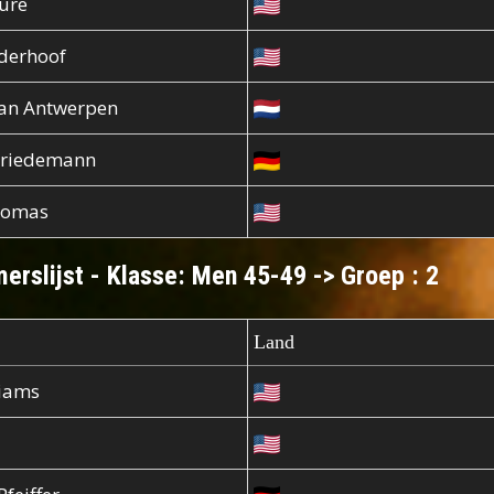
sure
derhoof
van Antwerpen
Friedemann
homas
erslijst - Klasse: Men 45-49 -> Groep : 2
Land
liams