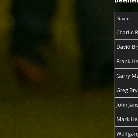
Deelnem
Naam
Charlie R
David Br
Frank H
Garry M
Greg Br
John Jan
Mark He
Wolfgang