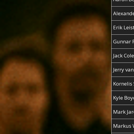
Alexand
Erik Leis
Gunnar P
Jack Co
Jerry van
Kornelis
Kyle Boy
Mark Jar
Markus 