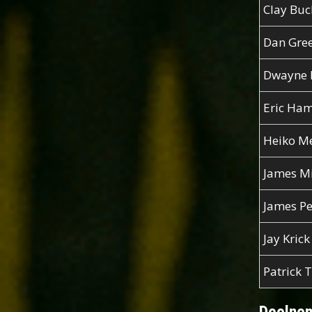
Clay Bu
Dan Gre
Dwayne 
Eric Ha
Heiko Me
James M
James P
Jay Krick
Patrick 