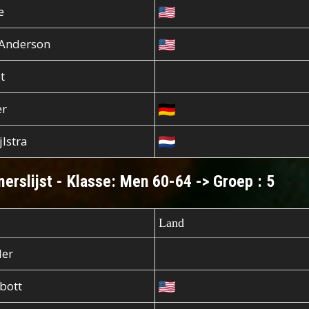
e
 Anderson
t
er
jlstra
erslijst - Klasse: Men 60-64 -> Groep : 5
Land
ler
bott