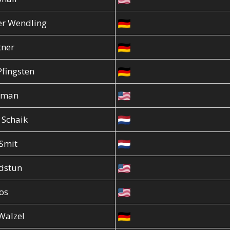
er Wendling
tner
fingsten
leman
 Schaik
 Smit
dstun
os
Walzel