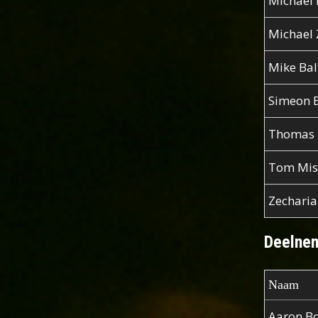
Michael P
Michael 
Mike Bal
Simeon 
Thomas 
Tom Mis
Zecharia
Deelnem
Naam
Aaron Bo