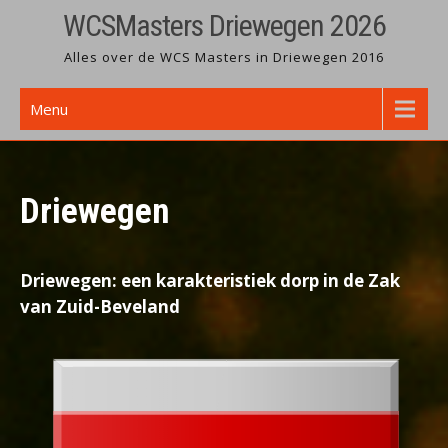
Ga
WCSMasters Driewegen 2026
naar
Alles over de WCS Masters in Driewegen 2016
de
inhoud
Menu
Driewegen
Driewegen: een karakteristiek dorp in de Zak
van Zuid-Beveland