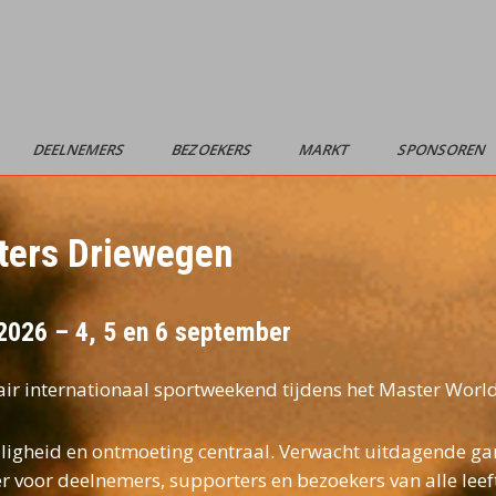
DEELNEMERS
BEZOEKERS
MARKT
SPONSOREN
ters Driewegen
026 – 4, 5 en 6 september
air internationaal sportweekend tijdens het Master Wo
elligheid en ontmoeting centraal. Verwacht uitdagende g
r voor deelnemers, supporters en bezoekers van alle leef