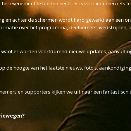
et evenement te bieden heeft: er is voor iedereen iets te
gang en achter de schermen wordt hard gewerkt aan een o
matie over het programma, deelnemers, wedstrijden, acti
, want er worden voortdurend nieuwe updates, aanvulli
p de hoogte van het laatste nieuws, foto’s, aankondiging
nemers en supporters kijken we uit naar een fantastisch
Driewegen?