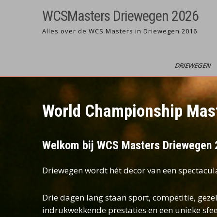
Ga
WCSMasters Driewegen 2026
naar
de
Alles over de WCS Masters in Driewegen 2016
inhoud
DRIEWEGEN
World Championship Mas
Welkom bij WCS Masters Driewegen 2
Driewegen wordt hét decor van een spectacul
Drie dagen lang staan sport, competitie, gez
indrukwekkende prestaties en een unieke sfee